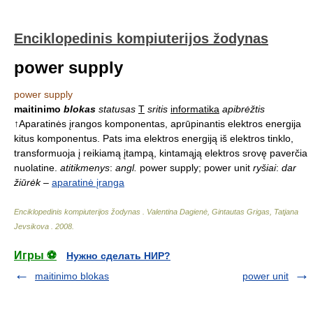
Enciklopedinis kompiuterijos žodynas
power supply
power supply
maitinimo
blokas
statusas
T
sritis
informatika
apibrėžtis
↑Aparatinės įrangos komponentas, aprūpinantis elektros energija
kitus komponentus. Pats ima elektros energiją iš elektros tinklo,
transformuoja į reikiamą įtampą, kintamąją elektros srovę paverčia
nuolatine.
atitikmenys
:
angl.
power supply; power unit
ryšiai
:
dar
žiūrėk
–
aparatinė įranga
Enciklopedinis kompiuterijos žodynas
.
Valentina Dagienė, Gintautas Grigas, Tatjana
Jevsikova
.
2008
.
Игры ⚽
Нужно сделать НИР?
maitinimo blokas
power unit