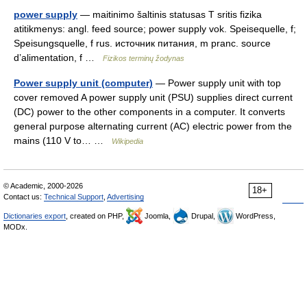
power supply
— maitinimo šaltinis statusas T sritis fizika
atitikmenys: angl. feed source; power supply vok. Speisequelle, f;
Speisungsquelle, f rus. источник питания, m pranc. source
d’alimentation, f …
Fizikos terminų žodynas
Power supply unit (computer)
— Power supply unit with top
cover removed A power supply unit (PSU) supplies direct current
(DC) power to the other components in a computer. It converts
general purpose alternating current (AC) electric power from the
mains (110 V to… …
Wikipedia
© Academic, 2000-2026
18+
Contact us:
Technical Support
,
Advertising
Dictionaries export
, created on PHP,
Joomla,
Drupal,
WordPress,
MODx.