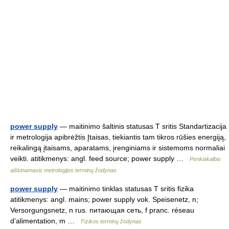
power supply
— maitinimo šaltinis statusas T sritis Standartizacija
ir metrologija apibrėžtis Įtaisas, tiekiantis tam tikros rūšies energiją,
reikalingą įtaisams, aparatams, įrenginiams ir sistemoms normaliai
veikti. atitikmenys: angl. feed source; power supply …
Penkiakalbis
aiškinamasis metrologijos terminų žodynas
power supply
— maitinimo tinklas statusas T sritis fizika
atitikmenys: angl. mains; power supply vok. Speisenetz, n;
Versorgungsnetz, n rus. питающая сеть, f pranc. réseau
d’alimentation, m …
Fizikos terminų žodynas