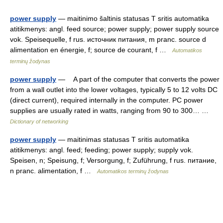
power supply
— maitinimo šaltinis statusas T sritis automatika
atitikmenys: angl. feed source; power supply; power supply source
vok. Speisequelle, f rus. источник питания, m pranc. source d
alimentation en énergie, f; source de courant, f …
Automatikos
terminų žodynas
power supply
— A part of the computer that converts the power
from a wall outlet into the lower voltages, typically 5 to 12 volts DC
(direct current), required internally in the computer. PC power
supplies are usually rated in watts, ranging from 90 to 300… …
Dictionary of networking
power supply
— maitinimas statusas T sritis automatika
atitikmenys: angl. feed; feeding; power supply; supply vok.
Speisen, n; Speisung, f; Versorgung, f; Zuführung, f rus. питание,
n pranc. alimentation, f …
Automatikos terminų žodynas